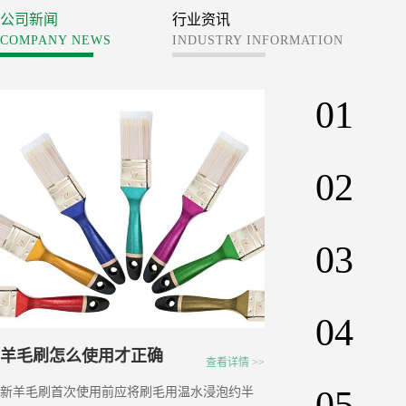
公司新闻
行业资讯
COMPANY NEWS
INDUSTRY INFORMATION
01
02
03
04
羊毛刷怎么使用才正确
查看详情 >>
05
新羊毛刷首次使用前应将刷毛用温水浸泡约半